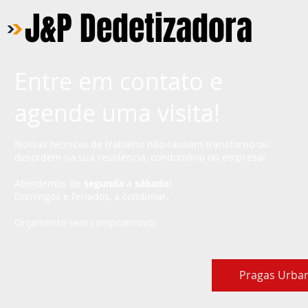
J&P Dedetizadora
Entre em contato e
agende uma visita!
Nossas técnicas de trabalho não causam transtorno ou
desordem na sua residência, condomínio ou empresa!
Atendemos de
segunda
a
sábado
!
Domingos e feriados, a combinar
.
Orçamento sem compromisso!
Empresa
Serviços
Pragas Urba