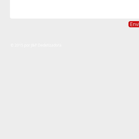
Env
​© 2015 por J&P Dedetizadora