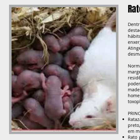
Rat
Dentr
desta
hábit
enxer
Atin
desma
Norm
marge
resid
poden
made
home
toxop
PRINC
Rataz
preto
em mé
Rato 