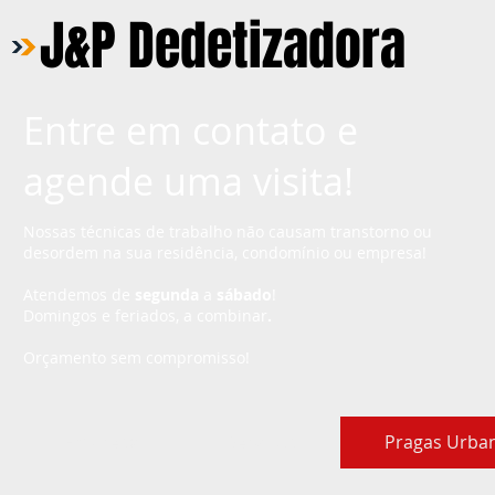
J&P Dedetizadora
Entre em contato e
agende uma visita!
Nossas técnicas de trabalho não causam transtorno ou
desordem na sua residência, condomínio ou empresa!
Atendemos de
segunda
a
sábado
!
Domingos e feriados, a combinar
.
Orçamento sem compromisso!
Empresa
Serviços
Pragas Urba