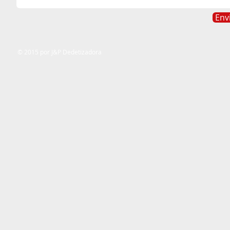
Env
​© 2015 por J&P Dedetizadora