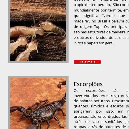
tropical e temperado. São conh
mundialmente por termite, em 
que significa “verme que 
madeira”, no Brasil a palavra c
de origem Tupi. Os principais
são nas estruturas de madeira, 
e outros derivados de celulos
livros e papeis em geral.
Leia mais
Escorpiões
Os escorpiões são an
invertebrados terrestres, carní
de hábitos noturnos. Procuram 
quentes, úmidos e escuros p
abrigarem, por isso, em r
urbanas, são encontrados faci
atrás de vasos sanitários, j
roupas, atrás de batentes de p