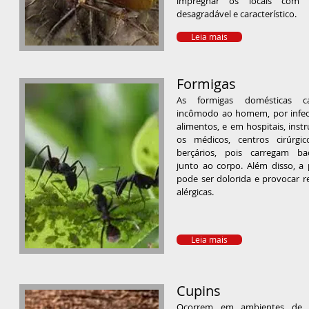
impregnar os locais com c
desagradável e característico.
Leia mais
Formigas
As formigas domésticas c
incômodo ao homem, por infe
alimentos, e em hospitais, inst
os médicos, centros cirúrgi
berçários, pois carregam bac
junto ao corpo. Além disso, a 
pode ser dolorida e provocar r
alérgicas.
Leia mais
Cupins
Ocorrem em ambientes de c